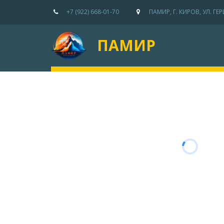
+7 (922) 668-01-70
ПАМИР
,
Г. КИРОВ
,
УЛ. ГЕ
ПАМИР