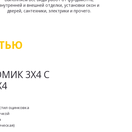
внутренней и внешней отделки, установки окон и
дверей, сантехники, электрики и прочего.
СТЬЮ
ИК 3Х4 С 
Х4
стил оцинковка
очкой
а
ическая)