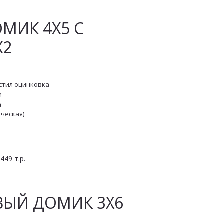
ИК 4Х5 С 
Х2
стил оцинковка
и
а
ическая)
49 т.р.
ВЫЙ ДОМИК 3Х6 