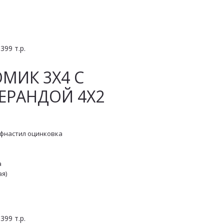
99 т.р.
ИК 3Х4 С 
ЕРАНДОЙ 4Х2
офнастил оцинковка
а
ая)
99 т.р.