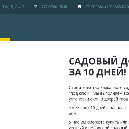
РЦЕНА,15
,
ОФ. 7
777@780170.RU
TELEGRAM: +79226680170
САДОВЫЙ Д
ЗА 10 ДНЕЙ!
Строительство каркасного сад
"под ключ". Мы выполняем вс
установки окон и дверей "под 
Уже через 10 дней с начала с
дом.
У нас Вы сможете купить или 
уютный и недорогой садовый 