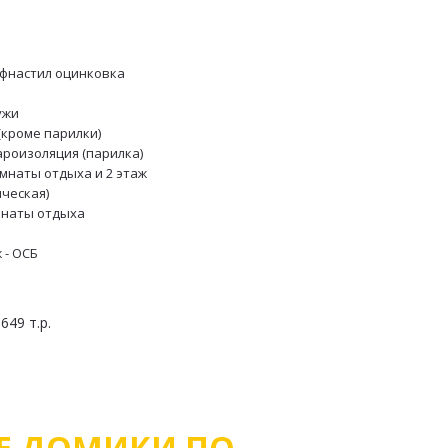
офнастил оцинковка
ужи
(кроме парилки)
ароизоляция (парилка)
мнаты отдыха и 2 этаж
ическая)
мнаты отдыха 
 - ОСБ
49 т.р.
 ДОМИКИ ПО 