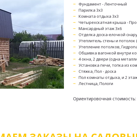
Фундамент - Ленточный
Парилка 3х3
Комната отдыха 3х3
Четырехскатная крыша - Пр
Мансардный этаж 3х6
Отделка доска-елочкой снар
Утеплитель стены и потолок 
Утепление потолков, Гидроп
Обшивка вагонкой внутри ко
4 окна, 2 двери (одна металл
Установка печи, топка из ко
Стяжка, Пол - доска
Пол комнаты отдыха, и 2 этаж
Лестница, Пологи
Ориентировочная стоимость: 6
АЕМ ЗАКАЗЫ НА САДОВЫЕ